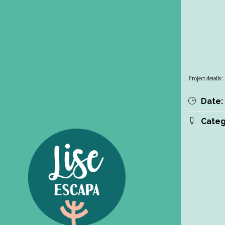
Project details:
Date:
Categ