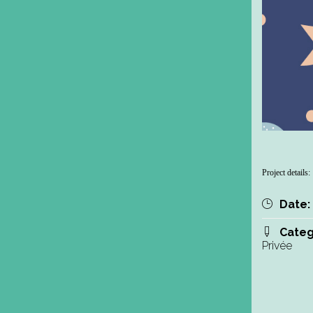
Project details:
Date:
Categ
Privée